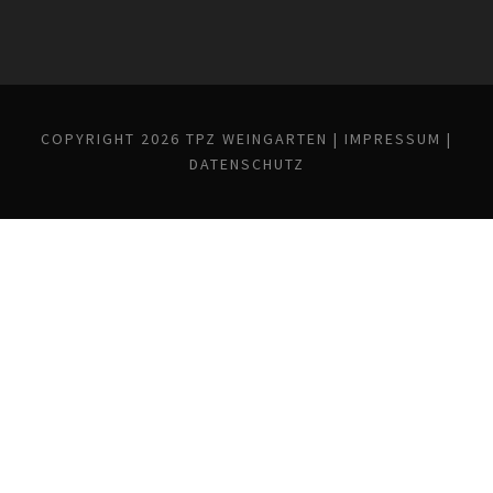
COPYRIGHT 2026 TPZ WEINGARTEN |
IMPRESSUM
|
DATENSCHUTZ