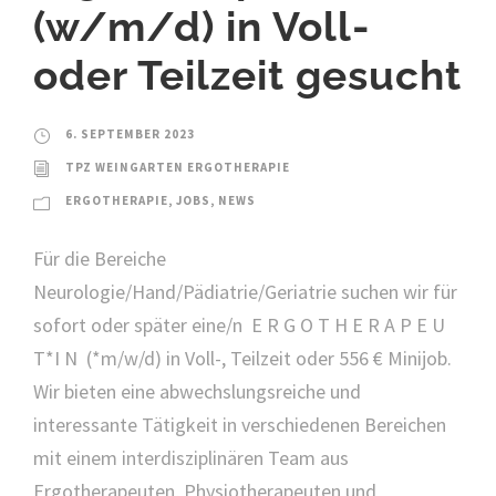
(w/m/d) in Voll-
oder Teilzeit gesucht
6. SEPTEMBER 2023
TPZ WEINGARTEN ERGOTHERAPIE
ERGOTHERAPIE
,
JOBS
,
NEWS
Für die Bereiche
Neurologie/Hand/Pädiatrie/Geriatrie suchen wir für
sofort oder später eine/n E R G O T H E R A P E U
T*I N (*m/w/d) in Voll-, Teilzeit oder 556 € Minijob.
Wir bieten eine abwechslungsreiche und
interessante Tätigkeit in verschiedenen Bereichen
mit einem interdisziplinären Team aus
Ergotherapeuten, Physiotherapeuten und