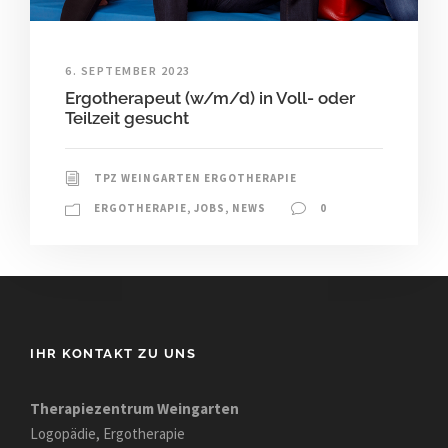
6. SEPTEMBER 2023
Ergotherapeut (w/m/d) in Voll- oder
Teilzeit gesucht
TPZ WEINGARTEN ERGOTHERAPIE
ERGOTHERAPIE
,
JOBS
,
NEWS
0
IHR KONTAKT ZU UNS
Therapiezentrum Weingarten
Logopädie, Ergotherapie